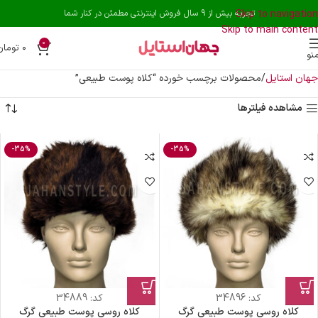
Skip to navigation
تجربه بیش از 9 سال فروش اینترنتی مطمئن در کنار شما
Skip to main content
0
۰
تومان
نو
جهان استایل
محصولات برچسب خورده “کلاه پوست طبیعی”
مشاهده فیلترها
-35%
-35%
کد:
34896
کد:
34889
کلاه روسی پوست طبیعی گرگ
کلاه روسی پوست طبیعی گرگ