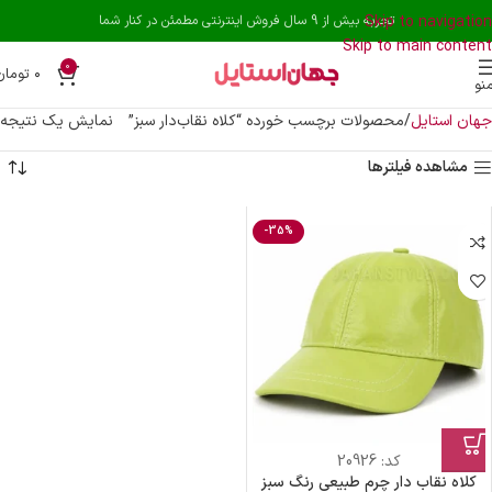
Skip to navigation
تجربه بیش از 9 سال فروش اینترنتی مطمئن در کنار شما
Skip to main content
0
۰
تومان
نو
جهان استایل
محصولات برچسب خورده “کلاه نقاب‌دار سبز”
نمایش یک نتیجه
مشاهده فیلترها
-35%
کد:
20926
کلاه نقاب دار چرم طبیعی رنگ سبز