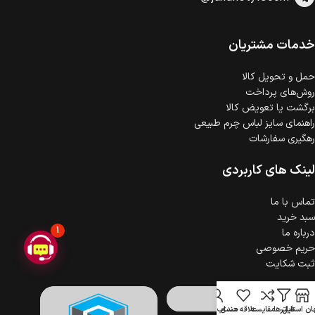
است.
ضمانت اصالت کالا
گارانتی معتبر برای تمامی محصولات ارائه می‌شود.
خدمات مشتریان
حمل‌ و تحویل کالا
روش‌های پرداخت
برگشت یا تعویض کالا
راهنمای سایز لباس چرم طبیعی
رهگیری سفارشات
لینک های کاربردی
تماس با ما
سبد خرید
1
درباره ما
حریم خصوصی
ثبت شکایت
ن استایل
فیلترها
مقایسه
علاقه مندی
حساب کاربری