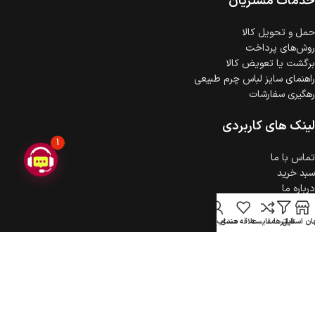
خدمات مشتریان
حمل‌ و تحویل کالا
روش‌های پرداخت
برگشت یا تعویض کالا
راهنمای سایز لباس چرم طبیعی
رهگیری سفارشات
لینک های کاربردی
1
تماس با ما
سبد خرید
درباره ما
حریم خصوصی
ثبت شکایت
ن استایل
فیلترها
مقایسه
علاقه مندی
حساب کاربری