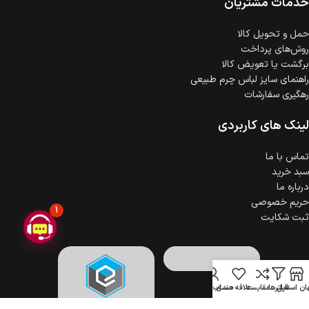
خدمات مشتریان
ضمانت اصالت کالا
گارانتی معتبر برای تمامی محصولات ارائه می‌شود.
حمل‌ و تحویل کالا
روش‌های پرداخت
برگشت یا تعویض کالا
راهنمای سایز لباس چرم طبیعی
رهگیری سفارشات
لینک های کاربردی
تماس با ما
سبد خرید
درباره ما
حریم خصوصی
1
ثبت شکایت
ن استایل
فیلترها
مقایسه
علاقه مندی
حساب کاربری