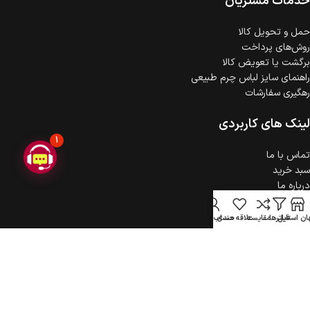
خدمات مشتریان
حمل‌ و تحویل کالا
روش‌های پرداخت
برگشت یا تعویض کالا
راهنمای سایز لباس چرم طبیعی
رهگیری سفارشات
لینک های کاربردی
1
تماس با ما
سبد خرید
درباره ما
حریم خصوصی
ثبت شکایت
ن استایل
فیلترها
مقایسه
علاقه مندی
حساب کاربری