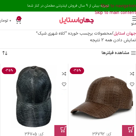
Skip to navigation
تجربه بیش از 9 سال فروش اینترنتی مطمئن در کنار شما
Skip to main content
0
۰
تومان
نو
جهان استایل
محصولات برچسب خورده “کلاه شهری شیک”
نمایش دادن همه 2 نتیجه
مشاهده فیلترها
-35%
-35%
کد:
36792
کد:
36705