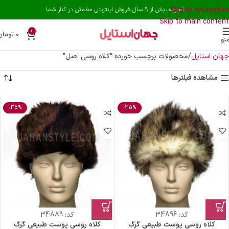
Skip to navigation
تجربه بیش از 9 سال فروش اینترنتی مطمئن در کنار شما
Skip to main content
0
۰
تومان
نو
جهان استایل
محصولات برچسب خورده “کلاه روسی اصل”
مشاهده فیلترها
-35%
-35%
کد:
34896
کد:
34889
کلاه روسی پوست طبیعی گرگ
کلاه روسی پوست طبیعی گرگ