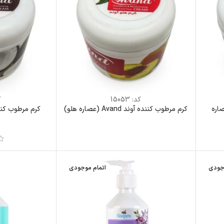
کد:
15053
ک
 آوند Avand (عصاره
کرم مرطوب کننده آوند Avand (عصاره هلو)
جودی
اتمام موجودی