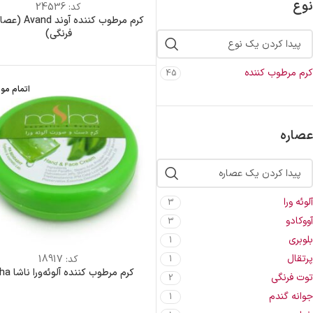
نوع
کد:
24536
کرم مرطوب کننده آو
فرنگی)
کرم مرطوب کننده
45
اتمام مو
عصاره
آلوئه ورا
3
آووکادو
3
بلوبری
1
پرتقال
کد:
18917
1
کرم مرطوب کننده آلوئه‌ورا ناشا nasha
توت فرنگی
2
جوانه گندم
1