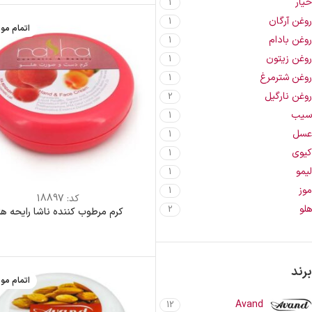
خیار
1
روغن آرگان
1
اتمام مو
روغن بادام
1
روغن زیتون
1
روغن شترمرغ
1
روغن نارگیل
2
سیب
1
عسل
1
کیوی
1
لیمو
1
موز
1
کد:
18897
هلو
2
کرم مرطوب کننده ناشا رایحه هل
برند
اتمام مو
Avand
12