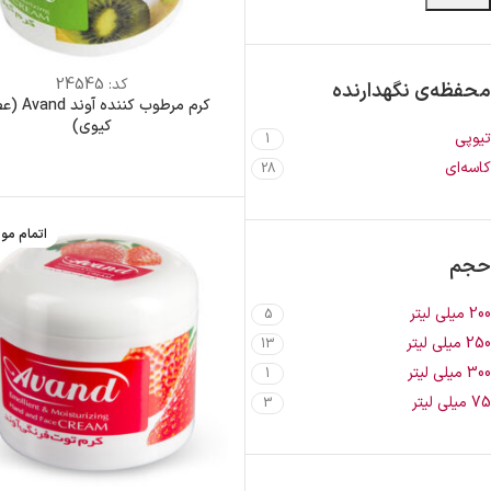
کد:
24545
محفظه‌ی نگهدارنده
کرم مرطوب کننده
کیوی)
تیوپی
1
کاسه‌ای
28
اتمام مو
حجم
200 میلی لیتر
5
250 میلی لیتر
13
300 میلی لیتر
1
75 میلی لیتر
3