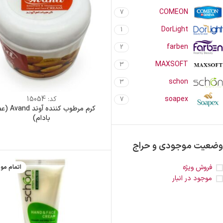
COMEON
7
DorLight
1
farben
2
MAXSOFT
3
schon
3
کد:
15054
soapex
7
کرم مرطوب کننده
بادام)
وضعیت موجودی و حراج
فروش ویژه
اتمام مو
موجود در انبار