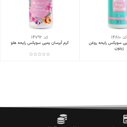
د:
14810
کد:
14792
مپی سوپکس رایحه روغن
کرم آبرسان پمپی سوپکس رایحه هلو
زیتون