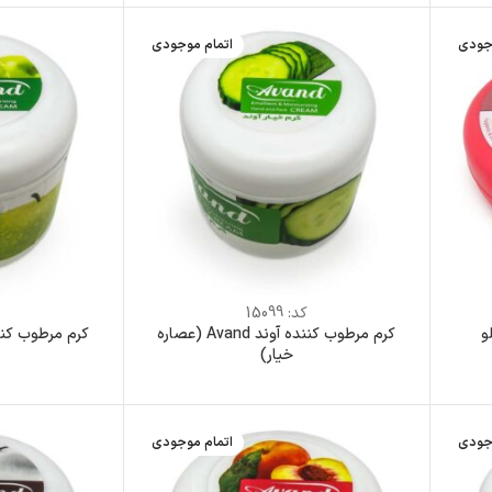
جودی
اتمام موجودی
کد:
15099
و
کرم مرطوب کننده آوند Avand (عصاره
خیار)
جودی
اتمام موجودی