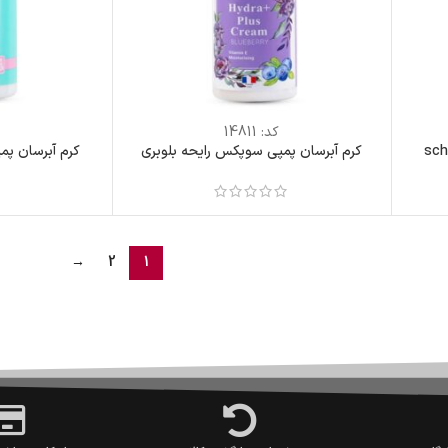
کد:
14811
ک
کرم آبرسان پمپی سوپکس رایحه بلوبری
کرم آبرسان پ
→
2
1