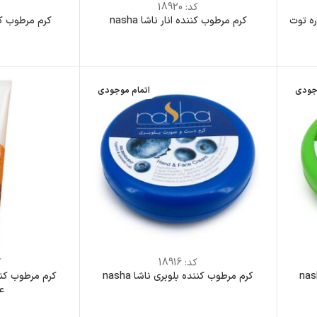
کد:
18920
ند Avand (عصاره توت
کرم مرطوب کننده انار ناشا nasha
کرم مرطوب کنند
جودی
اتمام موجودی
کد:
18916
ک
کرم مرطوب کننده بلوبری ناشا nasha
ع