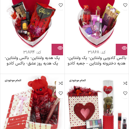
کد:
31868
کد:
31864
باکس کادویی ولنتاین- پک ولنتاین-
پک هدیه ولنتاین- باکس ولنتاین-
هدیه دخترونه ولنتاین – جعبه کادو
پک هدیه روز عشق- باکس کادو
ولنتاین- جعبه قلبی- باکس خرس
ولنتاین- جعبه قلبی- پک اقتصادی
قرمز- باکس کادویی دخترانه
ولنتاین- باکس کادویی دخترانه
اتمام موجودی
اتمام موجودی