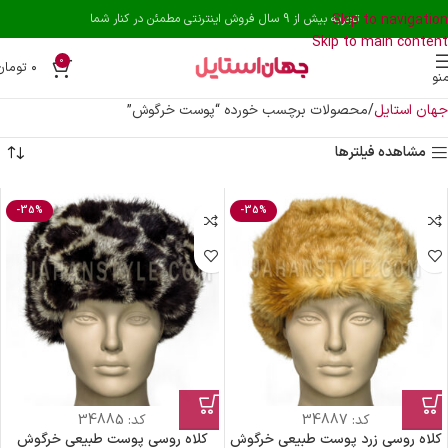
Skip to navigation
تجربه بیش از 9 سال فروش اینترنتی مطمئن در کنار شما
Skip to main content
0
۰
تومان
نو
جهان استایل
محصولات برچسب خورده “پوست خرگوش”
مشاهده فیلترها
-35%
-35%
کد:
34887
کد:
34885
کلاه روسی زرد پوست طبیعی خرگوش
کلاه روسی پوست طبیعی خرگوش