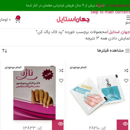
Skip to navigation
تجربه بیش از 9 سال فروش اینترنتی مطمئن در کنار شما
Skip to main content
0
۰
تومان
نو
جهان استایل
محصولات برچسب خورده “پد لاک پاک کن”
نمایش دادن همه 3 نتیجه
مشاهده فیلترها
اتمام موجودی
اتمام موجودی
کد:
28210
کد:
13833