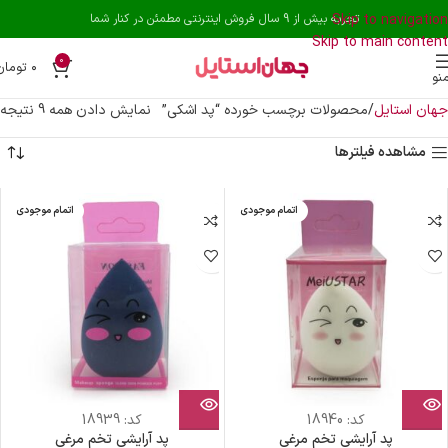
Skip to navigation
تجربه بیش از 9 سال فروش اینترنتی مطمئن در کنار شما
Skip to main content
0
۰
تومان
نو
جهان استایل
محصولات برچسب خورده “پد اشکی”
نمایش دادن همه 9 نتیجه
مشاهده فیلترها
اتمام موجودی
اتمام موجودی
کد:
18940
کد:
18939
پد آرایشی تخم مرغی
پد آرایشی تخم مرغی