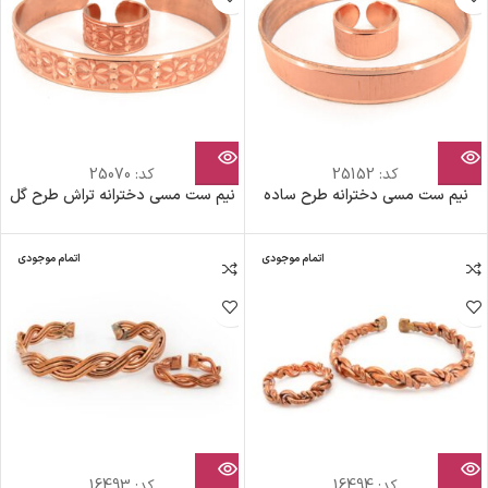
کد:
25152
کد:
25070
نیم ست مسی دخترانه طرح ساده
نیم ست مسی دخترانه تراش طرح گل
اتمام موجودی
اتمام موجودی
کد:
16494
کد:
16493