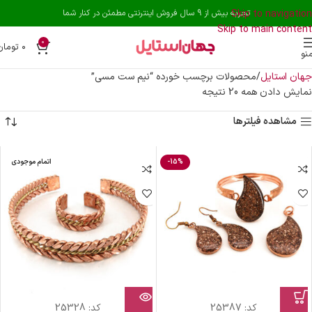
Skip to navigation
تجربه بیش از 9 سال فروش اینترنتی مطمئن در کنار شما
Skip to main content
0
۰
تومان
نو
جهان استایل
محصولات برچسب خورده “نیم ست مسی”
نمایش دادن همه 20 نتیجه
مشاهده فیلترها
-15%
اتمام موجودی
کد:
25387
کد:
25328