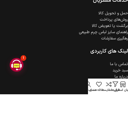
خدمات مشتریان
حمل‌ و تحویل کالا
روش‌های پرداخت
برگشت یا تعویض کالا
راهنمای سایز لباس چرم طبیعی
رهگیری سفارشات
لینک های کاربردی
1
تماس با ما
سبد خرید
درباره ما
حریم خصوصی
ثبت شکایت
ن استایل
فیلترها
مقایسه
علاقه مندی
حساب کاربری