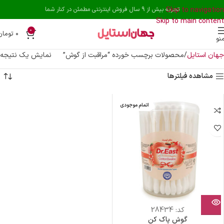
Skip to navigation
تجربه بیش از 9 سال فروش اینترنتی مطمئن در کنار شما
Skip to main content
0
۰
تومان
نو
جهان استایل
محصولات برچسب خورده “مراقبت از گوش”
نمایش یک نتیجه
مشاهده فیلترها
اتمام موجودی
کد:
28434
گوش پاک کن