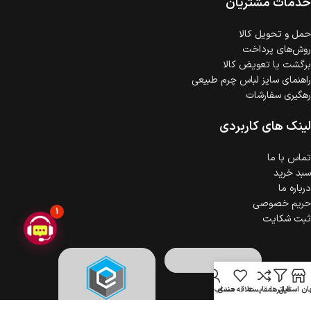
خدمات مشتریان
ضمانت اصالت کالا
گارانتی معتبر برای تمامی محصولات ارائه می‌شود.
حمل‌ و تحویل کالا
روش‌های پرداخت
برگشت یا تعویض کالا
راهنمای سایز لباس چرم طبیعی
رهگیری سفارشات
لینک های کاربردی
تماس با ما
سبد خرید
درباره ما
حریم خصوصی
1
ثبت شکایت
ن استایل
فیلترها
مقایسه
علاقه مندی
حساب کاربری