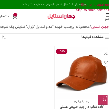
Skip to navigation
تجربه بیش از 9 سال فروش اینترنتی مطمئن در کنار شما
Skip to main content
0
۰
تومان
نو
جهان استایل
محصولات برچسب خورده “مد و استایل کژوال”
نمایش یک نتیجه
مشاهده فیلترها
-35%
کد:
20958
کلاه نقاب دار چرم طبیعی عسلی