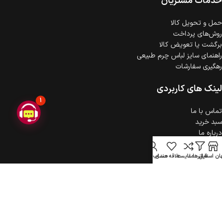
خدمات مشتریان
حمل‌ و تحویل کالا
روش‌های پرداخت
برگشت یا تعویض کالا
راهنمای سایز لباس چرم طبیعی
رهگیری سفارشات
لینک های کاربردی
1
تماس با ما
سبد خرید
درباره ما
حریم خصوصی
ثبت شکایت
ن استایل
فیلترها
مقایسه
علاقه مندی
حساب کاربری