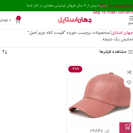
Skip to navigation
تجربه بیش از 9 سال فروش اینترنتی مطمئن در کنار شما
Skip to main content
0
۰
تومان
نو
جهان استایل
محصولات برچسب خورده “قیمت کلاه چرم اصل”
نمایش یک نتیجه
مشاهده فیلترها
-35%
کد:
36847