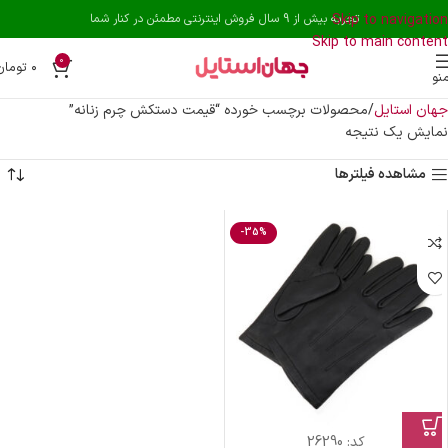
Skip to navigation
تجربه بیش از 9 سال فروش اینترنتی مطمئن در کنار شما
Skip to main content
0
۰
تومان
نو
جهان استایل
محصولات برچسب خورده “قیمت دستکش چرم زنانه”
نمایش یک نتیجه
مشاهده فیلترها
-35%
کد:
26290