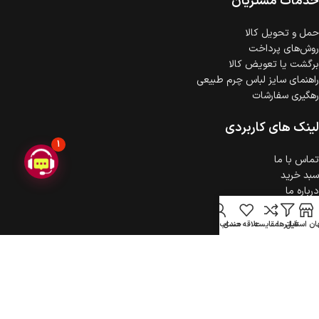
خدمات مشتریان
حمل‌ و تحویل کالا
روش‌های پرداخت
برگشت یا تعویض کالا
راهنمای سایز لباس چرم طبیعی
رهگیری سفارشات
لینک های کاربردی
1
تماس با ما
سبد خرید
درباره ما
حریم خصوصی
ثبت شکایت
ن استایل
فیلترها
مقایسه
علاقه مندی
حساب کاربری