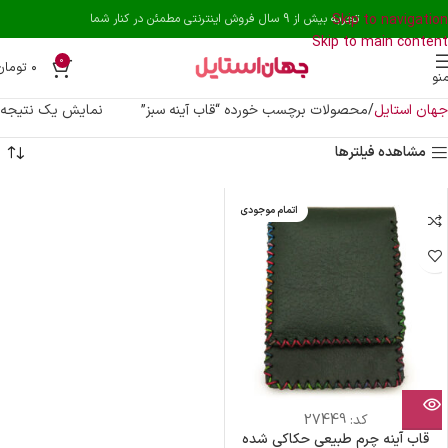
Skip to navigation
تجربه بیش از 9 سال فروش اینترنتی مطمئن در کنار شما
Skip to main content
0
۰
تومان
نو
جهان استایل
محصولات برچسب خورده “قاب آینه سبز”
نمایش یک نتیجه
مشاهده فیلترها
اتمام موجودی
کد:
27449
قاب آینه چرم طبیعی حکاکی شده