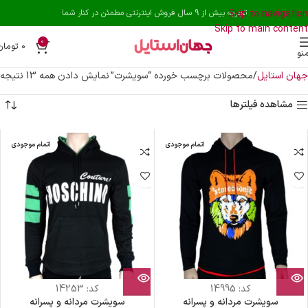
Skip to navigation
تجربه بیش از 9 سال فروش اینترنتی مطمئن در کنار شما
Skip to main content
0
۰
تومان
نو
جهان استایل
محصولات برچسب خورده “سویشرت”
نمایش دادن همه 13 نتیجه
مشاهده فیلترها
اتمام موجودی
اتمام موجودی
کد:
14995
کد:
14253
سویشرت مردانه و پسرانه
سویشرت مردانه و پسرانه