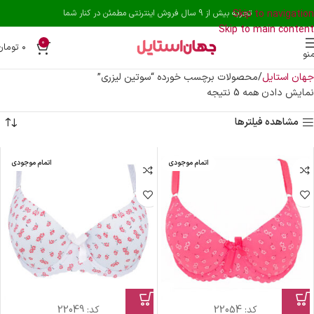
Skip to navigation
تجربه بیش از 9 سال فروش اینترنتی مطمئن در کنار شما
Skip to main content
0
۰
تومان
نو
جهان استایل
محصولات برچسب خورده “سوتین لیزری”
نمایش دادن همه 5 نتیجه
مشاهده فیلترها
اتمام موجودی
اتمام موجودی
کد:
22054
کد:
22049