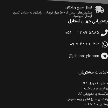
ارسال سریع و رایگان
سفارش‌های بیش از
500 هزار
تومان ، رایگان به سراسر کشور
ارسال می‌شود.
پشتیبانی جهان استایل
ضمانت بازگشت کالا
تا 14 روز پس از تحویل کالا می‌توانید آن را برگشت دهید.
۰۵۱ – ۳۳۸۹ ۵۸۸۵
امکان پرداخت در محل
در هنگام خرید محصول، امکان انتخاب پرداخت در محل
۰۹۱۵ ۲۲ ۴۴ ۲۰۴
وجود دارد.
امکان پرداخت اقساطی
@jahanstylecom
خرید اقساطی با شرایط آسان و بدون ضامن امکان‌پذیر
است.
ضمانت اصالت کالا
گارانتی معتبر برای تمامی محصولات ارائه می‌شود.
خدمات مشتریان
حمل‌ و تحویل کالا
روش‌های پرداخت
برگشت یا تعویض کالا
راهنمای سایز لباس چرم طبیعی
رهگیری سفارشات