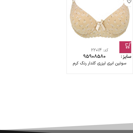
کد:
22014
سایز
80
85
90
95
سوتین ابری لیزری گلدار رنگ کرم
ضمانت اصالت کالا
گارانتی معتبر برای تمامی محصولات ارائه می‌شود.