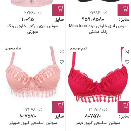
کد:
21984
کد:
22260
سایز
80
85
90
95
سایز
95
100
سوتین ابری خارجی برند Miss luna
سوتین ابری زیرکتی خارجی رنگ
رنگ مشکی
صورتی
اتمام موجودی
اتمام موجودی
کد:
22252
کد:
22248
سایز
70
75
80
سایز
70
75
80
سوتین اسفنجی گیپور قرمز
سوتین اسفنجی گیپور صورتی