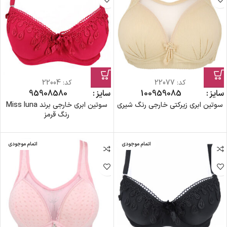
کد:
22077
کد:
22004
سایز
85
90
95
100
سایز
80
85
90
95
سوتین ابری زیرکتی خارجی رنگ شیری
سوتین ابری خارجی برند Miss luna
رنگ قرمز
اتمام موجودی
اتمام موجودی