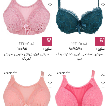
کد:
22335
کد:
22307
سایز
70
75
80
سایز
95
100
سوتین اسفنجی گیپور دخترانه رنگ
سوتین ابری زیرکتی خارجی صورتی
سبز
کمرنگ
اتمام موجودی
اتمام موجودی