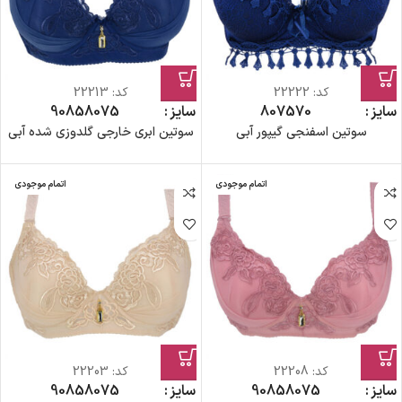
کد:
22222
کد:
22213
سایز
70
75
80
سایز
75
80
85
90
سوتین اسفنجی گیپور آبی
سوتین ابری خارجی گلدوزی شده آبی
اتمام موجودی
اتمام موجودی
کد:
22208
کد:
22203
سایز
75
80
85
90
سایز
75
80
85
90