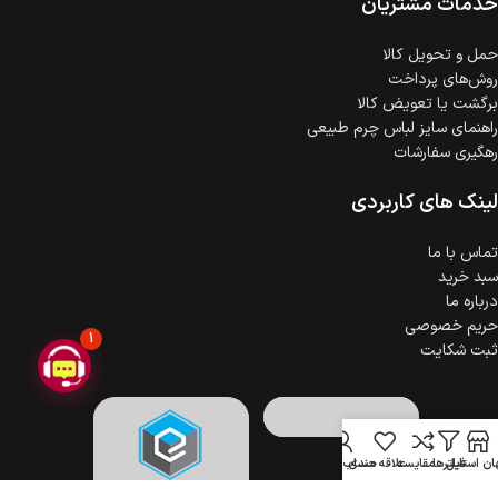
خدمات مشتریان
ضمانت اصالت کالا
گارانتی معتبر برای تمامی محصولات ارائه می‌شود.
حمل‌ و تحویل کالا
روش‌های پرداخت
برگشت یا تعویض کالا
راهنمای سایز لباس چرم طبیعی
رهگیری سفارشات
لینک های کاربردی
تماس با ما
سبد خرید
درباره ما
حریم خصوصی
1
ثبت شکایت
ن استایل
فیلترها
مقایسه
علاقه مندی
حساب کاربری