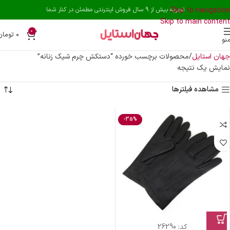
Skip to navigation
تجربه بیش از 9 سال فروش اینترنتی مطمئن در کنار شما
Skip to main content
0
۰
تومان
نو
جهان استایل
محصولات برچسب خورده “دستکش چرم شیک زنانه”
نمایش یک نتیجه
مشاهده فیلترها
-35%
کد:
26290