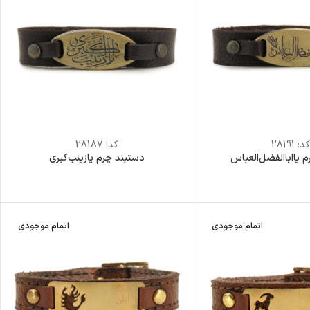
د:
28191
کد:
28187
 یااباالفضل‌العباس
دستبند چرم یازینب‌کبری
اتمام موجودی
اتمام موجودی