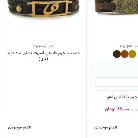
د:
28163
کد:
28430
دستبند چرم طبیعی اسپرت نشان ماه تولد
(دی)
چرم یا ضامن آهو
۱۱۵,۰۰۰
تومان
ومان
اتمام موجودی
اتمام موجودی