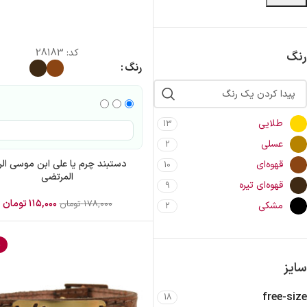
کد:
28183
رنگ
رنگ
طلایی
13
عسلی
2
دستبند چرم یا علی ابن موسی الر
قهوه‌ای
10
المرتضی
قهوه‌ای تیره
9
۱۱۵,۰۰۰
تومان
۱۷۸,۰۰۰
تومان
مشکی
2
%
سایز
free-size
18