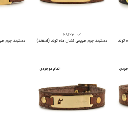
کد:
28123
ک
 تولد
دستبند چرم طبیعی نشان ماه تولد (اسفند)
دستبند چرم طبی
جودی
اتمام موجودی