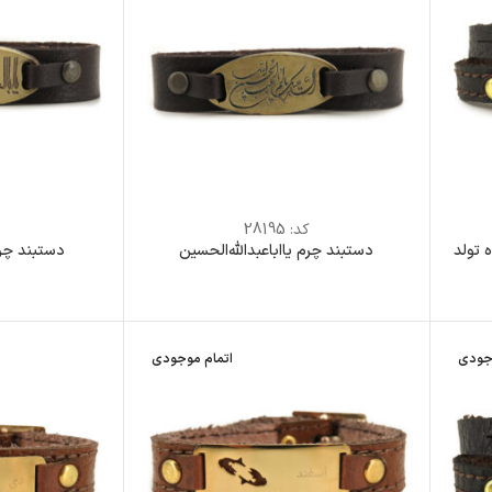
کد:
28195
ک
 تولد
دستبند چرم یااباعبدالله‌الحسین
دستبند چرم
جودی
اتمام موجودی