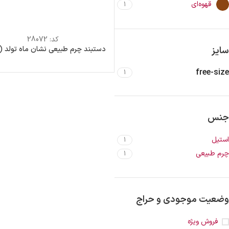
قهوه‌ای
1
کد:
28072
دستبند چرم طبیعی نشان ماه تولد (
سایز
free-size
1
جنس
استیل
1
چرم طبیعی
1
وضعیت موجودی و حراج
فروش ویژه