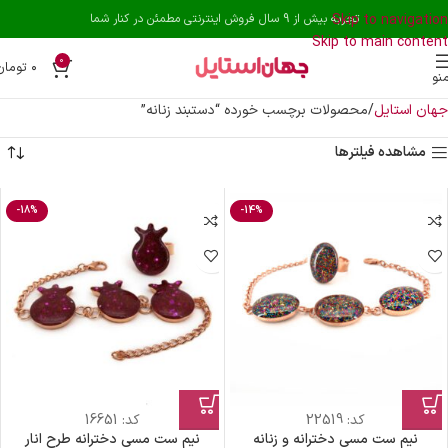
Skip to navigation
تجربه بیش از 9 سال فروش اینترنتی مطمئن در کنار شما
Skip to main content
0
۰
تومان
نو
جهان استایل
محصولات برچسب خورده “دستبند زنانه”
مشاهده فیلترها
-18%
-14%
کد:
22519
کد:
16651
نیم ست مسی دخترانه و زنانه
نیم ست مسی دخترانه طرح انار