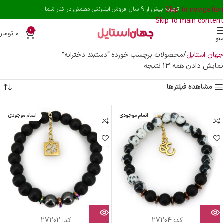
Skip to navigation
تجربه بیش از 9 سال فروش اینترنتی مطمئن در کنار شما
Skip to main content
0
۰
تومان
نو
جهان استایل
محصولات برچسب خورده “دستبند دخترانه”
نمایش دادن همه 13 نتیجه
مشاهده فیلترها
اتمام موجودی
اتمام موجودی
کد:
27204
کد:
27202