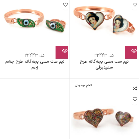
کد:
22463
کد:
22443
نیم ست مسی بچه‎‌گانه طرح
نیم ست مسی بچه‎‌گانه طرح چشم
سفیدبرفی
زخم
اتمام موجودی