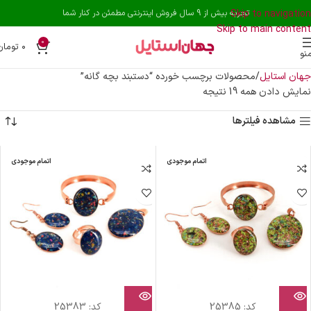
Skip to navigation
تجربه بیش از 9 سال فروش اینترنتی مطمئن در کنار شما
Skip to main content
0
۰
تومان
نو
جهان استایل
محصولات برچسب خورده “دستبند بچه گانه”
نمایش دادن همه 19 نتیجه
مشاهده فیلترها
اتمام موجودی
اتمام موجودی
کد:
25385
کد:
25383