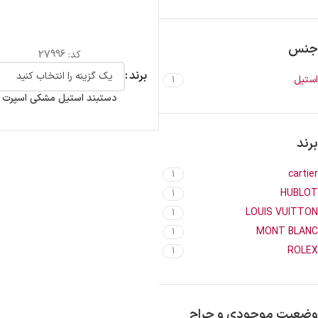
جنس
کد:
27996
برند
استیل
1
دستبند استیل مشکی اسپرت
برند
cartier
1
HUBLOT
1
LOUIS VUITTON
1
MONT BLANC
1
ROLEX
1
وضعیت موجودی و حراج