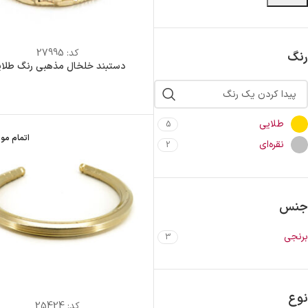
کد:
27995
رنگ
دستبند خلخال مذهبی رنگ طلا
طلایی
5
اتمام مو
نقره‌ای
2
جنس
برنجی
3
نوع
کد:
25424