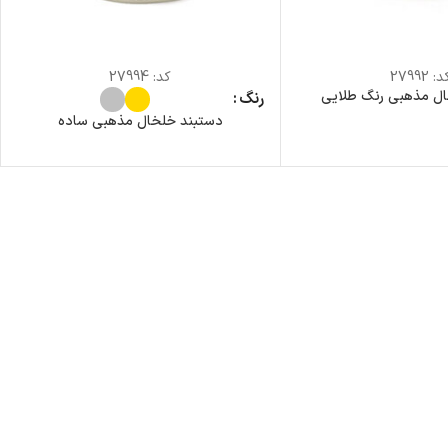
د:
27992
کد:
27994
ل مذهبی رنگ طلایی
رنگ
دستبند خلخال مذهبی ساده