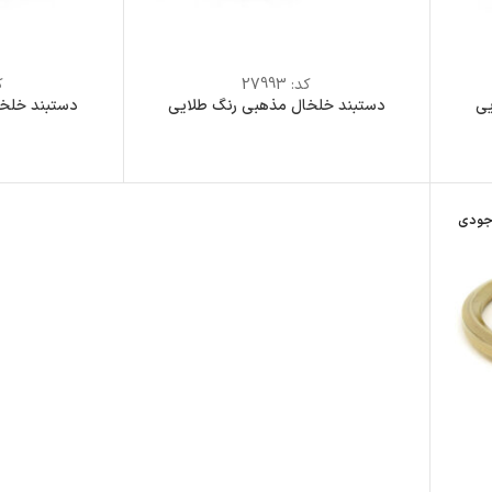
کد:
27993
ک
یی
دستبند خلخال مذهبی رنگ طلایی
دستبند خلخا
جودی