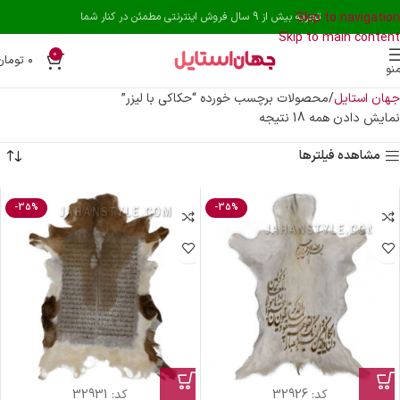
Skip to navigation
تجربه بیش از 9 سال فروش اینترنتی مطمئن در کنار شما
Skip to main content
0
۰
تومان
نو
جهان استایل
محصولات برچسب خورده “حکاکی با لیزر”
نمایش دادن همه 18 نتیجه
مشاهده فیلترها
-35%
-35%
کد:
32926
کد:
32931