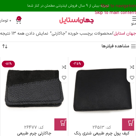
Skip to navigation
تجربه بیش از 9 سال فروش اینترنتی مطمئن در کنار شما
Skip to main content
0
۰
تومان
نو
جهان استایل
محصولات برچسب خورده “جاکارتی”
نمایش دادن همه 13 نتیجه
مشاهده فیلترها
-51%
-35%
کد:
26513
کد:
26477
کیف پول چرم طبیعی شتری رنگ
جاکارتی چرم طبیعی