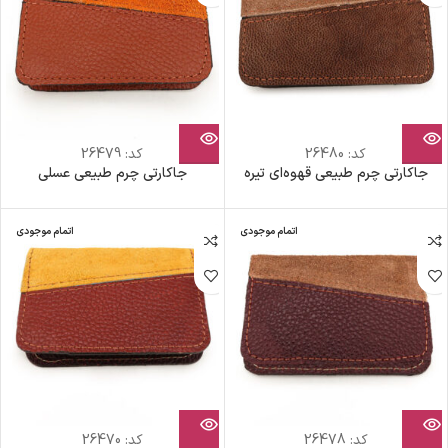
کد:
26480
کد:
26479
جاکارتی چرم طبیعی قهوه‌ای تیره
جاکارتی چرم طبیعی عسلی
اتمام موجودی
اتمام موجودی
کد:
26478
کد:
26470