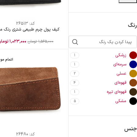
کد:
26513
رنگ
کیف پول چرم طبیعی شتری رنگ م
۱,۰۲۳,۰۰۰
توما
۱,۵۶۵,۰۰۰
تومان
زرشکی
1
اتمام مو
سرمه‌ای
1
عسلی
2
قهوه‌ای
4
قهوه‌ای تیره
1
مشکی
5
جنس
کد:
26480