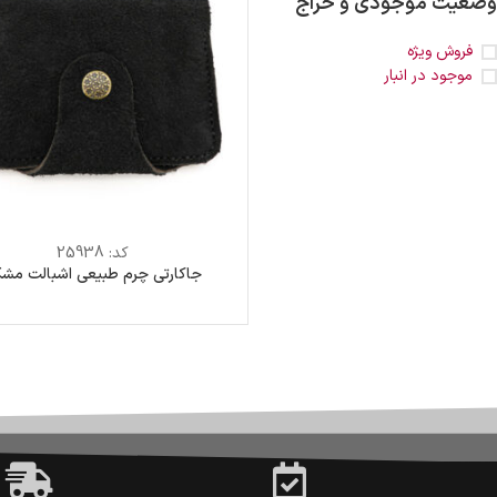
وضعیت موجودی و حراج
فروش ویژه
موجود در انبار
کد:
25938
جاکارتی چرم طبیعی اشبالت مش