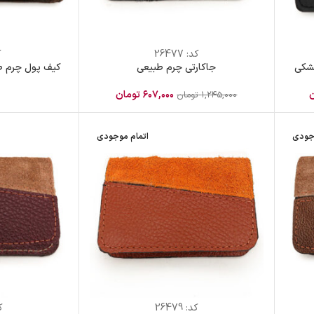
کد:
26477
ک
شکی
جاکارتی چرم طبیعی
کیف پول چرم ط
ن
۶۰۷,۰۰۰
تومان
۱,۲۴۵,۰۰۰
تومان
جودی
اتمام موجودی
کد:
26479
ک