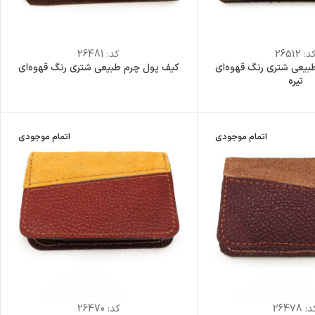
د:
26512
کد:
26481
بیعی شتری رنگ قهوه‌ای
کیف پول چرم طبیعی شتری رنگ قهوه‌ای
تیره
اتمام موجودی
اتمام موجودی
د:
26478
کد:
26470