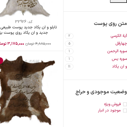
کد:
32926
متن روی پوست
تابلو و ان یکاد جدید پوست طبیعی- 
جدید و ان یکاد روی پوست بز
آیة الکرسی
2
چهارقل
۳,۱۷۵,۰۰۰
توما
۴,۸۸۵,۰۰۰
تومان
5
سوره الرحمن
1
سوره یس
1
%
و ان یکاد
11
وضعیت موجودی و حراج
فروش ویژه
موجود در انبار