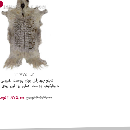
%
کد:
32775
تابلو چهارقل روی پوست طبیعی ب
دیوارکوب پوست اصلی بز- لیزر روی
طبیعی
۲,۹۷۵,۰۰۰
توما
۴,۵۷۷,۰۰۰
تومان