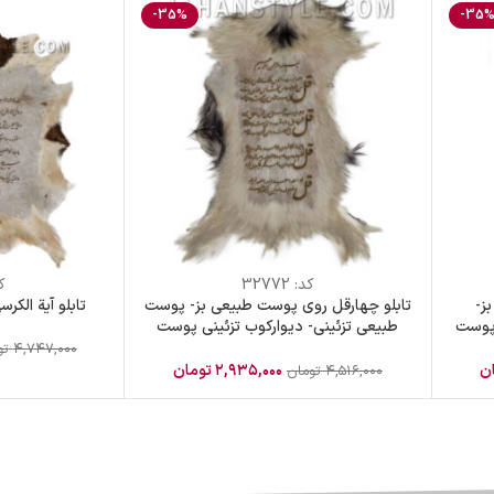
-35%
-35
کد:
32772
ک
ز-
تابلو چهارقل روی پوست طبیعی بز- پوست
تابلو آیة الک
 پوست
طبیعی تزئینی- دیوارکوب تزئینی پوست
اصل
۴,۷۴۷,۰۰۰
تو
ن
۲,۹۳۵,۰۰۰
تومان
۴,۵۱۶,۰۰۰
تومان