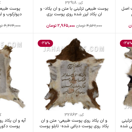
کد:
32918
ک
ت اصل
پوست طبیعی تزئینی با متن و ان یکاد- و
پوست طبیعی 
ان یکاد لیزر شده روی پوست بزی
دیوارکوب و ا
ن
۲,۹۶۵,۰۰۰
تومان
۴,۵۶۲,۰۰۰
تومان
۴,۴۲۴,۰۰۰
تو
-35%
-35
کد:
32863
ک
زئینی
و ان یکاد روی پوست طبیعی- متن و ان
آیه و ان یکاد ر
غی شده
یکاد روی پوست دباغی شده- تابلو پوست
پوست دکوری
بز