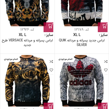
کد:
13178
کد:
12926
سایز
L
XL
سایز
L
XL
لباس جدید پسرانه و مردانه QUIK
لباس پسرانه و مردانه VERSACE طرح
SILVER
جدید
اتمام موجودی
اتمام موجودی