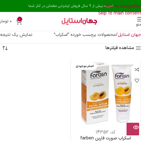
Skip to navigation
تجربه بیش از 9 سال فروش اینترنتی مطمئن در کنار شما
Skip to main content
0
۰
تومان
نو
جهان استایل
محصولات برچسب خورده “اسکراب”
نمایش یک نتیجه
مشاهده فیلترها
اتمام موجودی
کد:
14352
اسکراب صورت فاربن farben