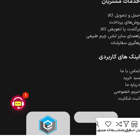
خدمات مشتریان
ضمانت اصالت کالا
گارانتی معتبر برای تمامی محصولات ارائه می‌شود.
حمل‌ و تحویل کالا
روش‌های پرداخت
برگشت یا تعویض کالا
راهنمای سایز لباس چرم طبیعی
رهگیری سفارشات
لینک های کاربردی
تماس با ما
سبد خرید
درباره ما
حریم خصوصی
1
ثبت شکایت
ن استایل
فیلترها
مقایسه
علاقه مندی
حساب کاربری