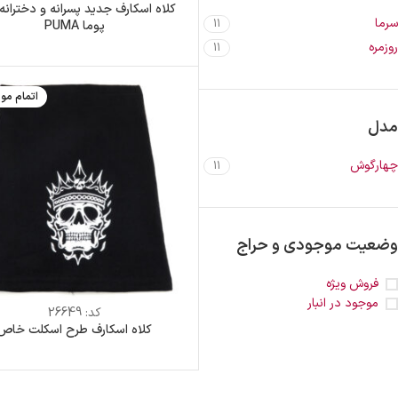
کلاه اسکارف جدید پسرانه و دخترانه
سرما
11
پوما PUMA
روزمره
11
اتمام مو
مدل
چهارگوش
11
وضعیت موجودی و حراج
فروش ویژه
موجود در انبار
کد:
26649
کلاه اسکارف طرح اسکلت خاص