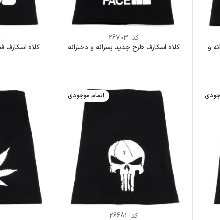
کد:
26703
ک
س ADIDAS پسرانه و
کلاه اسکارف طرح جدید پسرانه و دخترانه
کلاه اسکارف فیلا FILA پسرانه و دخ
جودی
اتمام موجودی
کد:
26681
ک