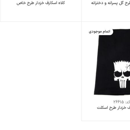
رح گل پسرانه و دخترانه
کلاه اسکارف خزدار طرح خاص
اتمام موجودی
د:
26615
ف خزدار طرح اسکلت