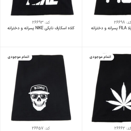
د:
26698
کد:
26693
ترانه
کلاه اسکارف نایکی NIKE پسرانه و دخترانه
اتمام موجودی
اتمام موجودی
د:
26662
کد:
26657