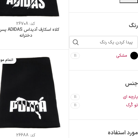
کد:
26708
رنگ
کلاه اسکارف آدیدا
دخترانه
مشکی
11
اتمام مو
جنس
پارچه ای
11
تو کُرک
11
مورد استفاده
کد:
26688