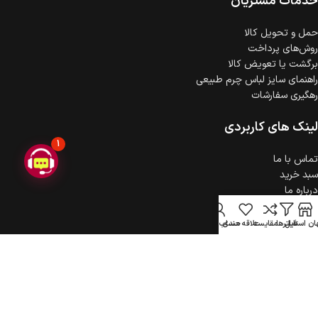
خدمات مشتریان
حمل‌ و تحویل کالا
روش‌های پرداخت
برگشت یا تعویض کالا
راهنمای سایز لباس چرم طبیعی
رهگیری سفارشات
لینک های کاربردی
1
تماس با ما
سبد خرید
درباره ما
حریم خصوصی
ثبت شکایت
ن استایل
فیلترها
مقایسه
علاقه مندی
حساب کاربری