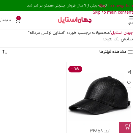
Skip to navigation
تجربه بیش از 9 سال فروش اینترنتی مطمئن در کنار شما
Skip to main content
0
۰
تومان
نو
جهان استایل
محصولات برچسب خورده “استایل لوکس مردانه”
نمایش یک نتیجه
مشاهده فیلترها
-35%
کد:
36858