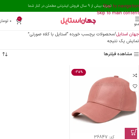
Skip to navigation
تجربه بیش از 9 سال فروش اینترنتی مطمئن در کنار شما
Skip to main content
0
۰
تومان
نو
جهان استایل
محصولات برچسب خورده “استایل با کلاه صورتی”
نمایش یک نتیجه
مشاهده فیلترها
-35%
کد:
36847