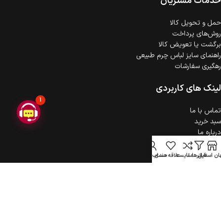
خدمات مشتریان
حمل‌ و تحویل کالا
روش‌های پرداخت
برگشت یا تعویض کالا
راهنمای سایز لباس چرم طبیعی
رهگیری سفارشات
لینک های کاربردی
1
تماس با ما
سبد خرید
درباره ما
حریم خصوصی
ثبت شکایت
ن استایل
فیلترها
مقایسه
علاقه مندی
حساب کاربری