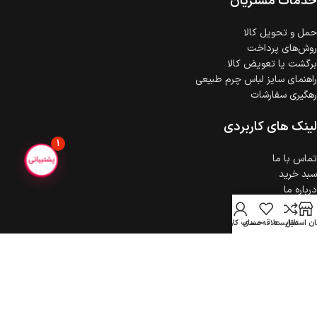
خدمات مشتریان
حمل‌ و تحویل کالا
روش‌های پرداخت
برگشت یا تعویض کالا
راهنمای سایز لباس چرم طبیعی
رهگیری سفارشات
لینک های کاربردی
1
تماس با ما
سبد خرید
درباره ما
حریم خصوصی
ثبت شکایت
ن استایل
مقایسه
علاقه مندی
حساب کاربری