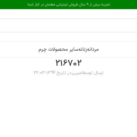
تجربه بیش از 9 سال فروش اینترنتی مطمئن در کنار شما
مردانه
زنانه
سایر محصولات چرم
216702
ارسال توسط
امیرررر
در تاریخ 1396-03-22