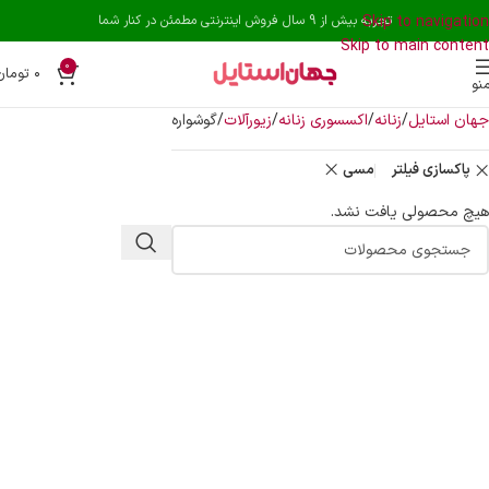
Skip to navigation
تجربه بیش از 9 سال فروش اینترنتی مطمئن در کنار شما
Skip to main content
0
۰
تومان
نو
جهان استایل
زنانه
اکسسوری زنانه
زیورآلات
گوشواره
پاکسازی فیلتر
مسی
هیچ محصولی یافت نشد.