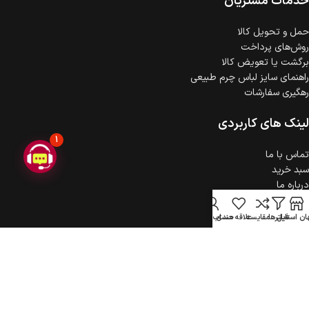
خدمات مشتریان
حمل‌ و تحویل کالا
روش‌های پرداخت
برگشت یا تعویض کالا
راهنمای سایز لباس چرم طبیعی
رهگیری سفارشات
لینک های کاربردی
1
تماس با ما
سبد خرید
درباره ما
حریم خصوصی
ثبت شکایت
ن استایل
فیلترها
مقایسه
علاقه مندی
حساب کاربری