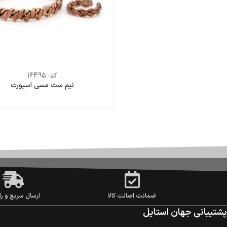
کد:
16495
نیم ست مسی اسپورت
ضمانت اصالت کالا
ارسال سریع و را
پشتیبانی جهان استایل