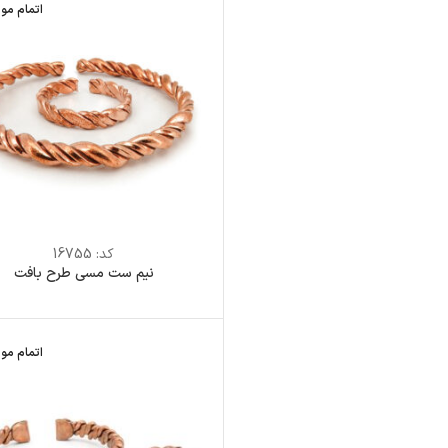
اتمام مو
کد:
16755
نیم ست مسی طرح بافت
اتمام مو