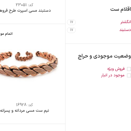
کد:
23051
اقلام ست
دستبند مسی اسپرت طرح فروهر
انگشتر
17
دستبند
17
اتمام مو
وضعیت موجودی و حراج
فروش ویژه
موجود در انبار
کد:
16928
نیم ست مسی مردانه و پسرانه