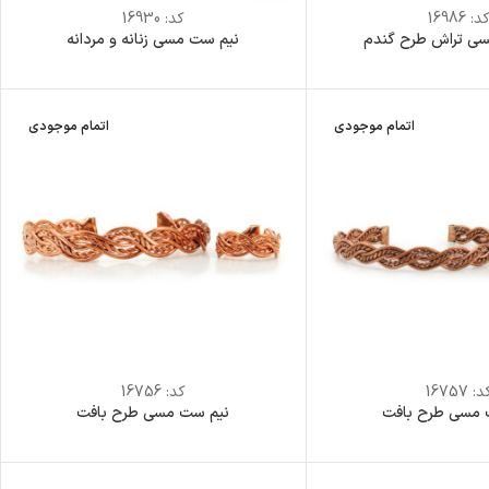
د:
16986
کد:
16930
ی تراش طرح گندم
نیم ست مسی زنانه و مردانه
اتمام موجودی
اتمام موجودی
د:
16757
کد:
16756
 مسی طرح بافت
نیم ست مسی طرح بافت