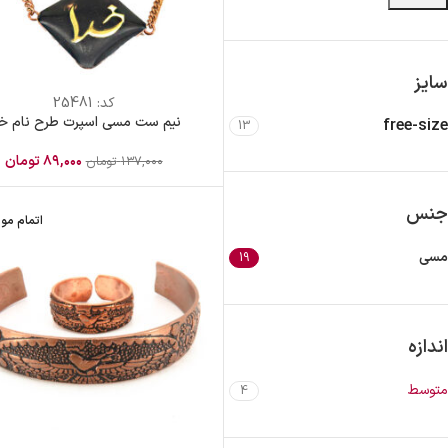
سایز
کد:
25481
نیم ست مسی اسپرت طرح نام خد
free-size
13
۸۹,۰۰۰
تومان
۱۳۷,۰۰۰
تومان
جنس
اتمام مو
مسی
19
اندازه
متوسط
4