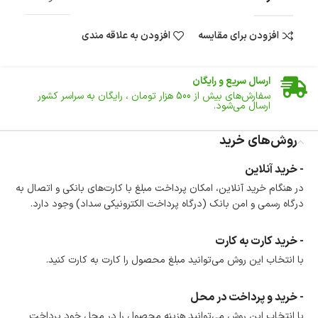
افزودن برای مقایسه
افزودن به علاقه مندی
ضمانت اصالت کالا
گارانتی معتبر برای تمامی محصولات ارائه می‌شود.
ارسال سریع و رایگان
سفارش‌های بیش از
500 هزار
تومان ، رایگان به سراسر کشور
ارسال می‌شود.
ضمانت بازگشت کالا
تا 14 روز پس از تحویل کالا می‌توانید آن را برگشت دهید.
روش‌های خرید
امکان پرداخت در محل
- خرید آنلاین
در هنگام خرید محصول، امکان انتخاب پرداخت در محل
در هنگام خرید آنلاین، امکان پرداخت مبلغ با کارت‌های بانکی و اتصال به
وجود دارد.
درگاه رسمی و امن بانک (درگاه پرداخت الکترونیکی سداد) وجود دارد.
امکان پرداخت اقساطی
خرید اقساطی با شرایط آسان و بدون ضامن امکان‌پذیر
است.
- خرید کارت به کارت
ضمانت اصالت کالا
با انتخاب این روش می‌توانید مبلغ محصول را کارت به کارت کنید.
گارانتی معتبر برای تمامی محصولات ارائه می‌شود.
- خرید و پرداخت در محل
با انتخاب این روش می‌توانید هزینه محصول را در محل خود پرداخت