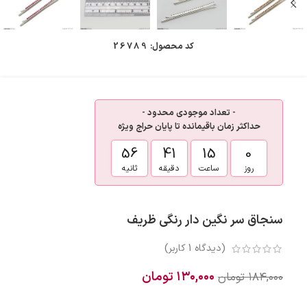
کد محصول:
26789
- تعداد موجودی محدود -
حداکثر زمان باقیمانده تا پایان حراج ویژه
55
41
15
0
روز
ساعت
دقیقه
ثانیه
سنجاق سر نگین دار رنگی ظریف
(دیدگاه
1
کاربر)
۱۳۰,۰۰۰
تومان
۱۸۴,۰۰۰
تومان