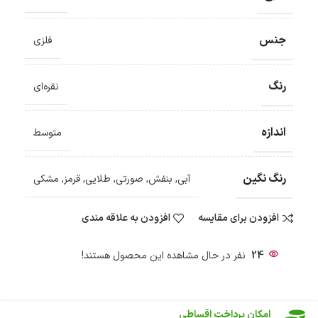
جنس
فلزی
رنگ
نقره‌ای
اندازه
متوسط
ضمانت اصالت کالا
گارانتی معتبر برای تمامی محصولات ارائه می‌شود.
رنگ نگین
آبی
,
بنفش
,
صورتی
,
طلایی
,
قرمز
,
مشکی
ارسال سریع و رایگان
سفارش‌های بیش از
500 هزار
تومان ، رایگان به سراسر کشور
ارسال می‌شود.
افزودن برای مقایسه
افزودن به علاقه مندی
ضمانت بازگشت کالا
تا 14 روز پس از تحویل کالا می‌توانید آن را برگشت دهید.
24
نفر در حال مشاهده این محصول هستند!
امکان پرداخت در محل
در هنگام خرید محصول، امکان انتخاب پرداخت در محل
وجود دارد.
امکان پرداخت اقساطی