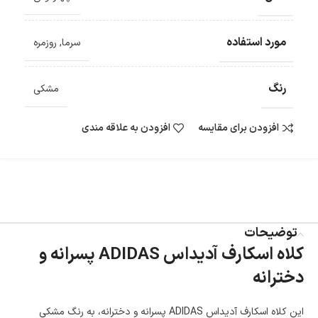
ضمانت بازگشت کالا
تا 14 روز پس از تحویل کالا می‌توانید آن را برگشت دهید.
مورد استفاده
سرما
,
روزمره
امکان پرداخت در محل
در هنگام خرید محصول، امکان انتخاب پرداخت در محل
وجود دارد.
رنگ
امکان پرداخت اقساطی
مشکی
خرید اقساطی با شرایط آسان و بدون ضامن امکان‌پذیر
است.
افزودن برای مقایسه
افزودن به علاقه مندی
ضمانت اصالت کالا
گارانتی معتبر برای تمامی محصولات ارائه می‌شود.
توضیحات
کلاه اسکارف آدیداس ADIDAS پسرانه و
دخترانه
این کلاه اسکارف آدیداس ADIDAS پسرانه و دخترانه، به رنگ مشکی