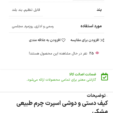
گارانتی معتبر برای تمامی محصولات ارائه می‌شود.
بند
قابل تنظیم
,
بند بلند
ارسال سریع و رایگان
سفارش‌های بیش از
500 هزار
تومان ، رایگان به سراسر کشور
ارسال می‌شود.
مورد استفاده
رسمی و اداری
,
روزمره
,
مجلسی
ضمانت بازگشت کالا
تا 14 روز پس از تحویل کالا می‌توانید آن را برگشت دهید.
افزودن برای مقایسه
افزودن به علاقه مندی
امکان پرداخت در محل
در هنگام خرید محصول، امکان انتخاب پرداخت در محل
وجود دارد.
25
نفر در حال مشاهده این محصول هستند!
امکان پرداخت اقساطی
خرید اقساطی با شرایط آسان و بدون ضامن امکان‌پذیر
است.
ضمانت اصالت کالا
گارانتی معتبر برای تمامی محصولات ارائه می‌شود.
توضیحات
کیف دستی و دوشی اسپرت چرم طبیعی
مشکی