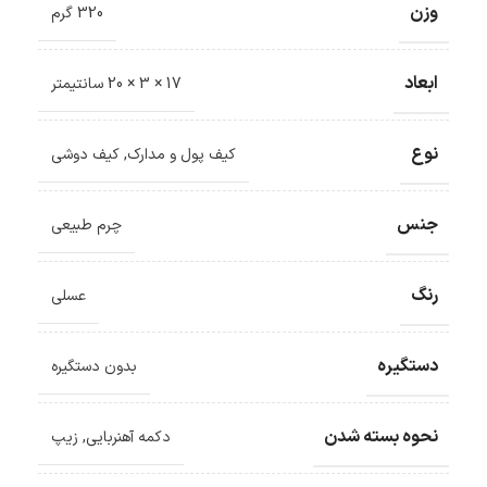
وزن
320 گرم
ابعاد
17 × 3 × 20 سانتیمتر
نوع
کیف پول و مدارک
,
کیف دوشی
جنس
چرم طبیعی
رنگ
عسلی
دستگیره
بدون دستگیره
ضمانت اصالت کالا
گارانتی معتبر برای تمامی محصولات ارائه می‌شود.
نحوه بسته شدن
دکمه آهنربایی
,
زیپ
ارسال سریع و رایگان
سفارش‌های بیش از
500 هزار
تومان ، رایگان به سراسر کشور
ارسال می‌شود.