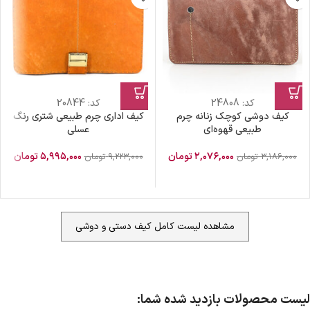
کد:
24808
کد:
20844
کیف دوشی کوچک زنانه چرم
کیف اداری چرم طبیعی شتری رنگ
طبیعی قهوه‌ای
عسلی
۲,۰۷۶,۰۰۰
تومان
۵,۹۹۵,۰۰۰
تومان
۳,۱۸۶,۰۰۰
تومان
۹,۲۲۳,۰۰۰
تومان
مشاهده لیست کامل کیف دستی و دوشی
ضمانت اصالت کالا
گارانتی معتبر برای تمامی محصولات ارائه می‌شود.
ارسال سریع و رایگان
سفارش‌های بیش از
500 هزار
تومان ، رایگان به سراسر کشور
لیست محصولات بازدید شده شما:
ارسال می‌شود.