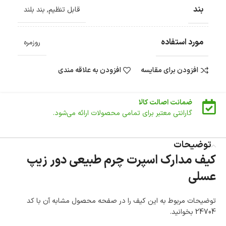
بند
قابل تنظیم
,
بند بلند
ضمانت بازگشت کالا
تا 14 روز پس از تحویل کالا می‌توانید آن را برگشت دهید.
مورد استفاده
امکان پرداخت در محل
روزمره
در هنگام خرید محصول، امکان انتخاب پرداخت در محل
وجود دارد.
افزودن برای مقایسه
افزودن به علاقه مندی
امکان پرداخت اقساطی
خرید اقساطی با شرایط آسان و بدون ضامن امکان‌پذیر
است.
ضمانت اصالت کالا
گارانتی معتبر برای تمامی محصولات ارائه می‌شود.
توضیحات
کیف مدارک اسپرت چرم طبیعی دور زیپ
عسلی
توضیحات مربوط به این کیف را در صفحه محصول مشابه آن با کد
24704 بخوانید.