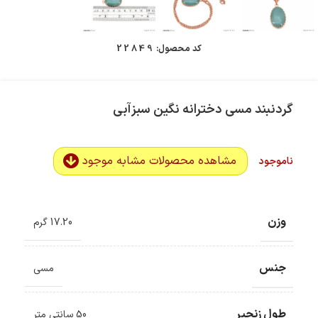
کد محصول:
22849
گردنبند مسی دخترانه نگین سبزآبی
مشاهده محصولات مشابه موجود
ناموجود
وزن
17.20 گرم
جنس
مسی
طول زنجیر
50 سانتی متر