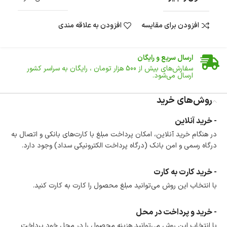
افزودن برای مقایسه
افزودن به علاقه مندی
ضمانت اصالت کالا
گارانتی معتبر برای تمامی محصولات ارائه می‌شود.
ارسال سریع و رایگان
سفارش‌های بیش از
500 هزار
تومان ، رایگان به سراسر کشور
ارسال می‌شود.
ضمانت بازگشت کالا
تا 14 روز پس از تحویل کالا می‌توانید آن را برگشت دهید.
روش‌های خرید
امکان پرداخت در محل
- خرید آنلاین
در هنگام خرید محصول، امکان انتخاب پرداخت در محل
در هنگام خرید آنلاین، امکان پرداخت مبلغ با کارت‌های بانکی و اتصال به
وجود دارد.
درگاه رسمی و امن بانک (درگاه پرداخت الکترونیکی سداد) وجود دارد.
امکان پرداخت اقساطی
خرید اقساطی با شرایط آسان و بدون ضامن امکان‌پذیر
است.
- خرید کارت به کارت
ضمانت اصالت کالا
با انتخاب این روش می‌توانید مبلغ محصول را کارت به کارت کنید.
گارانتی معتبر برای تمامی محصولات ارائه می‌شود.
- خرید و پرداخت در محل
با انتخاب این روش می‌توانید هزینه محصول را در محل خود پرداخت