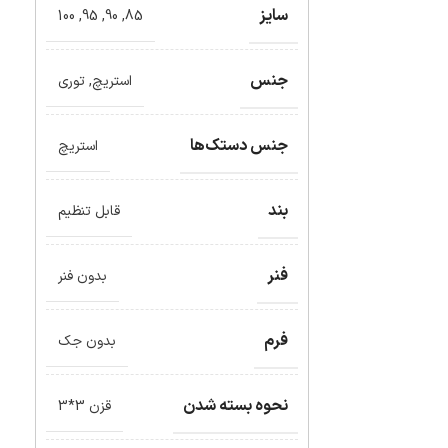
سایز
100
,
95
,
90
,
85
جنس
استریچ
,
توری
جنس دستک‌ها
استریچ
بند
قابل تنظیم
فنر
بدون فنر
فرم
بدون جک
نحوه بسته شدن
قزن 3*3