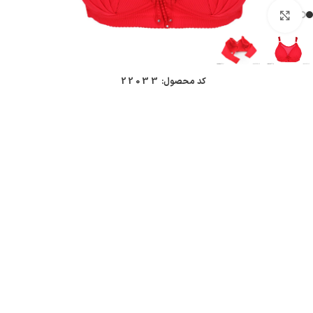
بزرگنمایی تصویر
کد محصول:
22033